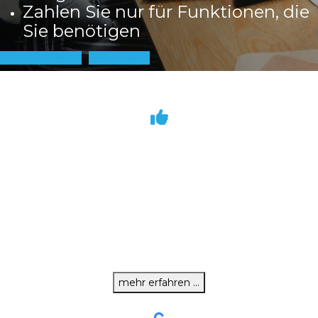
Zahlen Sie nur für Funktionen, die
Sie benötigen
Jetzt testen
Bundles
Business Software
Business Software
Moderne, modulare Warenwirtschaft Angebot, Auftrag,
Lieferschein, Rechnung, Formulareditor, Anbindung an Office,
Auswertungen über Umsatz, Ertrag, Grundlagen Finanzamt und
vieles mehr.
mehr erfahren ...