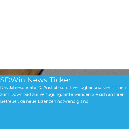
Arbeitszeiterfassung
Wir alle kennen die unterschiedlichen Werte vom
Deckungsbeitrag der einzelnen Aufträge und wundern uns,
woher diese Abweichungen kommen. Sind die
Stundenaufzeichungen der Mitarbeiter korrekt bei ihnen, oder
muss immer wieder nachgefragt und gecheckt werden?
SDWin News Ticker
Das Jahresupdate 2025 ist ab sofort verfügbar und steht Ihnen
zum Download zur Verfügung. Bitte wenden Sie sich an Ihren
Betreuer, da neue Lizenzen notwendig sind.
zum Download