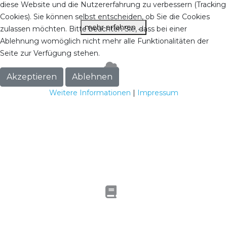
diese Website und die Nutzererfahrung zu verbessern (Tracking
Verordnung).
Cookies). Sie können selbst entscheiden, ob Sie die Cookies
mehr erfahren ...
zulassen möchten. Bitte beachten Sie, dass bei einer
Ablehnung womöglich nicht mehr alle Funktionalitäten der
Seite zur Verfügung stehen.
Akzeptieren
Ablehnen
Cloud -weltweiter Zugriff
Weitere Informationen
|
Impressum
Cloud
Sie sind viel unterwegs? Dann arbeiten Sie mit SD WIN in der
Cloud, SD WIN kann auf die Microsoft AZURE SQL Datenbank
konvertiert werden, damit sind Sie mit Ihren Daten mobil und
überall verbunden.
Arbeitszeit erfassung