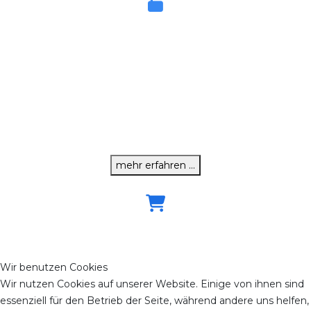
DSGVO
Datenschutz
Die DSGVO (Datenschutz-Grundverordnung) ist am 25. Mai
2018 europaweit mit allen Konsequenzen in Kraft getreten.
Diese Verordnung betrifft mit ganz wenigen Ausnahmen alle
Unternehmen. Sie Sie DSGVO konform ?
mehr erfahren ...
Registrierkasse
Registrierkasse
Wir benutzen Cookies
Wir nutzen Cookies auf unserer Website. Einige von ihnen sind
Registrierkasse nach geltendem Recht in Österreich, Modul mit
essenziell für den Betrieb der Seite, während andere uns helfen,
den Grundlagen für die DSGVO (Datenschutz Grundlagen