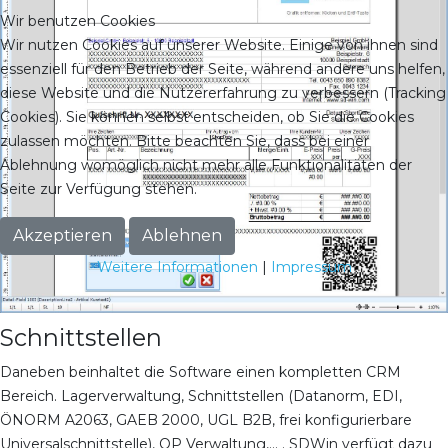
Wir benutzen Cookies
Wir nutzen Cookies auf unserer Website. Einige von ihnen sind
essenziell für den Betrieb der Seite, während andere uns helfen,
diese Website und die Nutzererfahrung zu verbessern (Tracking
Cookies). Sie können selbst entscheiden, ob Sie die Cookies
zulassen möchten. Bitte beachten Sie, dass bei einer
Ablehnung womöglich nicht mehr alle Funktionalitäten der
Seite zur Verfügung stehen.
Akzeptieren
Ablehnen
Weitere Informationen
|
Impressum
Schnittstellen
Daneben beinhaltet die Software einen kompletten CRM
Bereich. Lagerverwaltung, Schnittstellen (Datanorm, EDI,
ÖNORM A2063, GAEB 2000, UGL B2B, frei konfigurierbare
Universalschnittstelle), OP Verwaltung,... . SDWin verfügt dazu