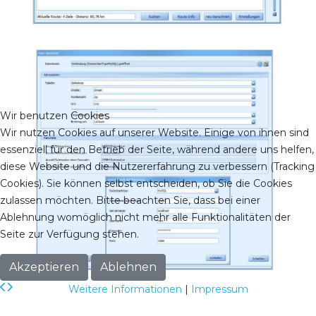
Wir benutzen Cookies
Wir nutzen Cookies auf unserer Website. Einige von ihnen sind
essenziell für den Betrieb der Seite, während andere uns helfen,
diese Website und die Nutzererfahrung zu verbessern (Tracking
Cookies). Sie können selbst entscheiden, ob Sie die Cookies
zulassen möchten. Bitte beachten Sie, dass bei einer
Ablehnung womöglich nicht mehr alle Funktionalitäten der
Seite zur Verfügung stehen.
Akzeptieren
Ablehnen
Weitere Informationen
|
Impressum