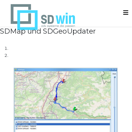
SDMap und SDGeoUpdater