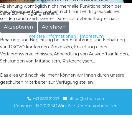
Ablehnung womöglich nicht mehr alle Funktionalitäten der
Herr Alexander Denz BSC ist nicht nur Lehrlingsausbildner,
Seite zur Verfügung stehen.
sondern auch zertifizierter Datenschutzbeauftragter nach
DSGVO.
Akzeptieren
Ablehnen
Weitere Informationen
|
Impressum
Beratung und Begleitung bei der Einführung und Einhaltung
von DSGVO konformen Prozessen, Erstellung eines
Verfahrensverzeichnisses, Abhandlung von Auskunftsanfragen,
Schulungen von Mitarbeitern, Risikoanalysen,...
Das alles und noch viel mehr können wir Ihnen durch unsere
geschulten Mitarbeiter zur Verfügung stellen.
+43 5552 21507
office@sd-win.com
Copyright © 2026 SDWin. Alle Rechte vorbehalten.